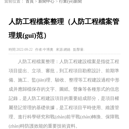
當前位置：
首頁
>
新聞中心
>
行業(yè)新聞
人防工程檔案整理（人防工程檔案管
理規(guī)范）
時間:2022-09-22
作者:中博奧
來源:網絡
點擊量:
人防工程檔案整理：人防工程建設檔案是指從工程
項目提出、立項、審批，到工程項目勘察設計、前期準
備、施工、監(jiān)理、驗收、整理等工程建設過程中形
成并應歸檔保存的文字、圖紙、聲像等各種形式的信息
記錄，是人防工程建設項目的重要組成部分，是項目權
屬登記管理的基礎依據，是工程項目平時使用、維護管
理、進行科學研究和戰(zhàn)前平戰(zhàn)轉換、保障戰
(zhàn)時防護效能的重要技術資料。