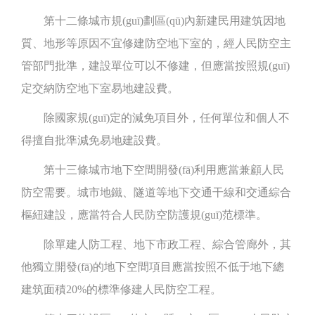
第十二條城市規(guī)劃區(qū)內新建民用建筑因地
質、地形等原因不宜修建防空地下室的，經人民防空主
管部門批準，建設單位可以不修建，但應當按照規(guī)
定交納防空地下室易地建設費。
除國家規(guī)定的減免項目外，任何單位和個人不
得擅自批準減免易地建設費。
第十三條城市地下空間開發(fā)利用應當兼顧人民
防空需要。城市地鐵、隧道等地下交通干線和交通綜合
樞紐建設，應當符合人民防空防護規(guī)范標準。
除單建人防工程、地下市政工程、綜合管廊外，其
他獨立開發(fā)的地下空間項目應當按照不低于地下總
建筑面積20%的標準修建人民防空工程。