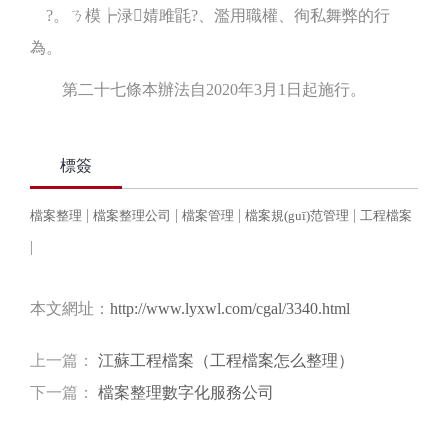
?。ㄋ模┢渌婧雎毷?、濫用職權、徇私舞弊的行
為。
第二十七條本辦法自2020年3月1日起施行。
標簽
|
|
|
|
檔案整理
檔案整理公司
檔案管理
檔案規(guī)范管理
工程檔案
|
本文網址：
http://www.lyxwl.com/cgal/3340.html
上一篇：
江蘇工程檔案（工程檔案怎么整理）
下一篇：
檔案整理數字化服務公司