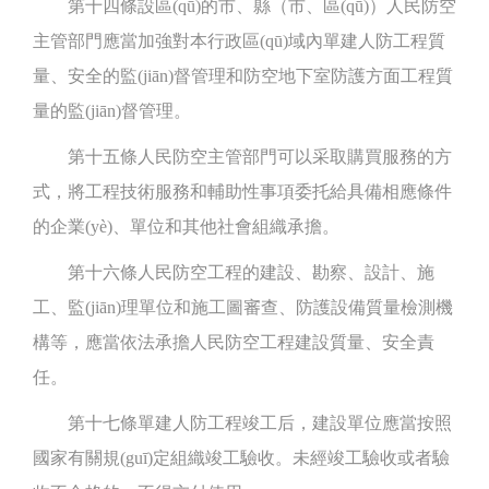
第十四條設區(qū)的市、縣（市、區(qū)）人民防空
主管部門應當加強對本行政區(qū)域內單建人防工程質
量、安全的監(jiān)督管理和防空地下室防護方面工程質
量的監(jiān)督管理。
第十五條人民防空主管部門可以采取購買服務的方
式，將工程技術服務和輔助性事項委托給具備相應條件
的企業(yè)、單位和其他社會組織承擔。
第十六條人民防空工程的建設、勘察、設計、施
工、監(jiān)理單位和施工圖審查、防護設備質量檢測機
構等，應當依法承擔人民防空工程建設質量、安全責
任。
第十七條單建人防工程竣工后，建設單位應當按照
國家有關規(guī)定組織竣工驗收。未經竣工驗收或者驗