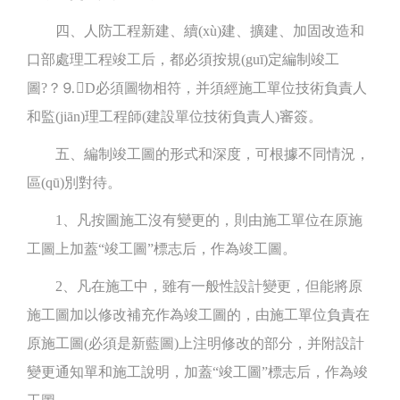
四、人防工程新建、續(xù)建、擴建、加固改造和
口部處理工程竣工后，都必須按規(guī)定編制竣工
圖?？⒐D必須圖物相符，并須經施工單位技術負責人
和監(jiān)理工程師(建設單位技術負責人)審簽。
五、編制竣工圖的形式和深度，可根據不同情況，
區(qū)別對待。
1、凡按圖施工沒有變更的，則由施工單位在原施
工圖上加蓋“竣工圖”標志后，作為竣工圖。
2、凡在施工中，雖有一般性設計變更，但能將原
施工圖加以修改補充作為竣工圖的，由施工單位負責在
原施工圖(必須是新藍圖)上注明修改的部分，并附設計
變更通知單和施工說明，加蓋“竣工圖”標志后，作為竣