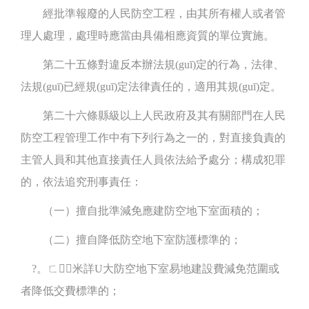
經批準報廢的人民防空工程，由其所有權人或者管
理人處理，處理時應當由具備相應資質的單位實施。
第二十五條對違反本辦法規(guī)定的行為，法律、
法規(guī)已經規(guī)定法律責任的，適用其規(guī)定。
第二十六條縣級以上人民政府及其有關部門在人民
防空工程管理工作中有下列行為之一的，對直接負責的
主管人員和其他直接責任人員依法給予處分；構成犯罪
的，依法追究刑事責任：
（一）擅自批準減免應建防空地下室面積的；
（二）擅自降低防空地下室防護標準的；
?。ㄈ┥米詳U大防空地下室易地建設費減免范圍或
者降低交費標準的；