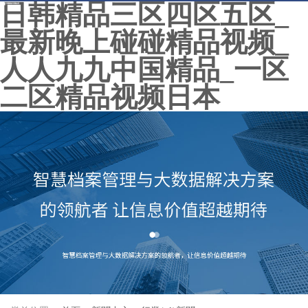
日韩精品三区四区五区_
18937133779
最新晚上碰碰精品视频_
人人九九中国精品_一区
二区精品视频日本