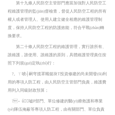
第十九條人民防空主管部門應當加強對人民防空工
程維護管理的監(jiān)督檢查，督促人民防空工程的所有
權人或者管理人、使用人建立健全相應的維護管理制
度，保持人民防空工程的防護效能，符合平戰(zhàn)轉
換要求。
第二十條人民防空工程的維護管理，實行誰所有、
誰維護，誰使用、誰維護的原則，具體維護管理責任按
照下列規(guī)定執(zhí)行：
?。ㄒ唬┤嗣穹揽罩鞴懿块T投資修建的尚未開發(fā)利
用的專項人防工程，由人民防空主管部門負責，維護費
用列入同級財政預算；
?。ǘ┯嘘P部門、單位修建的醫(yī)療救護和專業
(yè)隊伍掩蔽等專項人防工程，由有關部門、單位負責