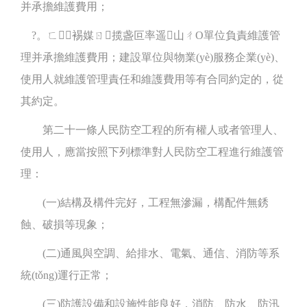
并承擔維護費用；
?。ㄈ┟裼媒ㄖ揽盏叵率遥山ㄔO單位負責維護管
理并承擔維護費用；建設單位與物業(yè)服務企業(yè)、
使用人就維護管理責任和維護費用等有合同約定的，從
其約定。
第二十一條人民防空工程的所有權人或者管理人、
使用人，應當按照下列標準對人民防空工程進行維護管
理：
(一)結構及構件完好，工程無滲漏，構配件無銹
蝕、破損等現象；
(二)通風與空調、給排水、電氣、通信、消防等系
統(tǒng)運行正常；
(三)防護設備和設施性能良好，消防、防水、防汛