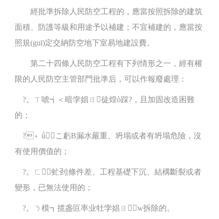
經批準拆除人民防空工程的，應當按照拆除的建筑
面積、防護等級和用途予以補建；不宜補建的，應當按
照規(guī)定交納防空地下室易地建設費。
第二十四條人民防空工程有下列情形之一，經有權
限的人民防空主管部門批準后，可以作報廢處理：
?。ㄒ唬┪＜暗孛娼ㄖ徒煌ò踩?，且加固改造困難
的；
?。ǘ┕こ虧B漏水嚴重、坍塌或者有坍塌危險，沒
有使用價值的；
?。ㄈ┮虻刭|條件差、工程基礎下沉、結構斷裂或者
變形，已無法使用的；
?。ㄋ模┓揽盏叵率业牡孛娼ㄖw拆除的。