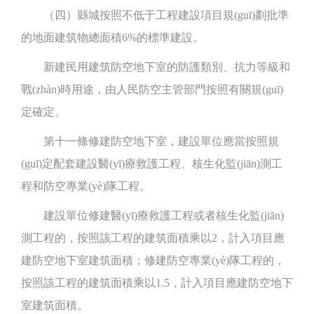
（四）縣城按照不低于工程建設項目規(guī)劃批準
的地面建筑物總面積6%的標準建設。
新建民用建筑防空地下室的防護類別、抗力等級和
戰(zhàn)時用途，由人民防空主管部門按照有關規(guī)
定確定。
第十一條修建防空地下室，建設單位應當按照規
(guī)定配套建設醫(yī)療救護工程、核生化監(jiān)測工
程和防空專業(yè)隊工程。
建設單位修建醫(yī)療救護工程或者核生化監(jiān)
測工程的，按照該工程的建筑面積乘以2，計入項目應
建防空地下室建筑面積；修建防空專業(yè)隊工程的，
按照該工程的建筑面積乘以1.5，計入項目應建防空地下
室建筑面積。