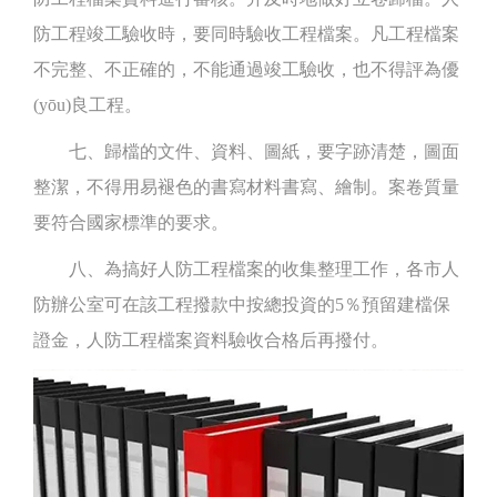
防工程竣工驗收時，要同時驗收工程檔案。凡工程檔案
不完整、不正確的，不能通過竣工驗收，也不得評為優
(yōu)良工程。
七、歸檔的文件、資料、圖紙，要字跡清楚，圖面
整潔，不得用易褪色的書寫材料書寫、繪制。案卷質量
要符合國家標準的要求。
八、為搞好人防工程檔案的收集整理工作，各市人
防辦公室可在該工程撥款中按總投資的5％預留建檔保
證金，人防工程檔案資料驗收合格后再撥付。